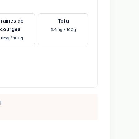
raines de
Tofu
courges
5.4mg / 100g
.8mg / 100g
l.