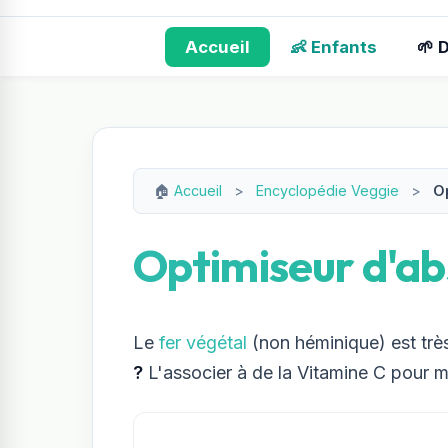
Accueil
👶 Enfants
🌱 
🏠
Accueil
>
Encyclopédie Veggie
>
Op
Optimiseur d'ab
Le
fer végétal
(non héminique) est très
?
L'associer à de la Vitamine C pour mu