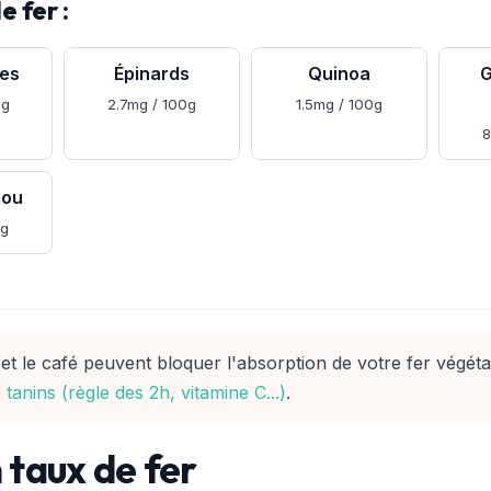
e fer :
hes
Épinards
Quinoa
G
0g
2.7mg / 100g
1.5mg / 100g
8
jou
0g
et le café peuvent bloquer l'absorption de votre fer végéta
anins (règle des 2h, vitamine C...)
.
 taux de fer