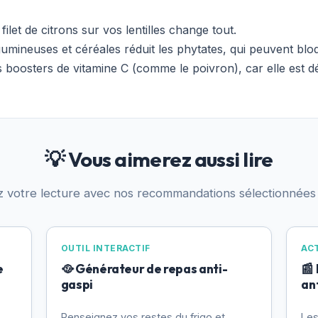
ilet de citrons sur vos lentilles change tout.
umineuses et céréales réduit les phytates, qui peuvent bloq
 boosters de vitamine C (comme le poivron), car elle est détr
💡 Vous aimerez aussi lire
z votre lecture avec nos recommandations sélectionnées
OUTIL INTERACTIF
AC
e
🥘 Générateur de repas anti-
📰
gaspi
an
Renseignez vos restes du frigo et
Les