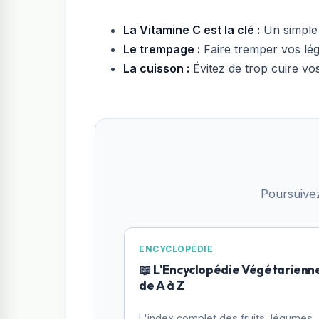
La Vitamine C est la clé :
Un simple f
Le trempage :
Faire tremper vos lég
La cuisson :
Évitez de trop cuire vos
Poursuive
ENCYCLOPÉDIE
📖 L'Encyclopédie Végétarienn
de A à Z
L'index complet des fruits, légumes,