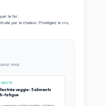
uer le fer.
uite par la chaleur. Privilégiez le cru.
 pour vous
TUALITÉ
 Rentrée veggie : 5 aliments
ti-fatigue
 synergies nutritionnelles validées