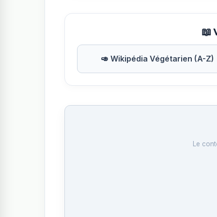
📖 
🥑 Wikipédia Végétarien (A-Z)
Le cont