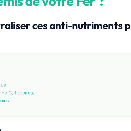
emis de votre Fer ?
aliser ces anti-nutriments po
que
ine C, horaires)
anins