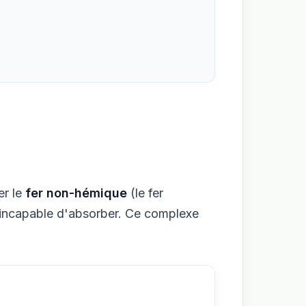
er le
fer non-hémique
(le fer
st incapable d'absorber. Ce complexe