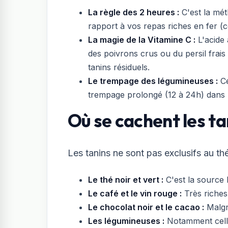
La règle des 2 heures :
C'est la mét
rapport à vos repas riches en fer (c
La magie de la Vitamine C :
L'acide 
des poivrons crus ou du persil frais 
tanins résiduels.
Le trempage des légumineuses :
Ce
trempage prolongé (12 à 24h) dans u
Où se cachent les ta
Les tanins ne sont pas exclusifs au thé
Le thé noir et vert :
C'est la source 
Le café et le vin rouge :
Très riches
Le chocolat noir et le cacao :
Malgré
Les légumineuses :
Notamment celle