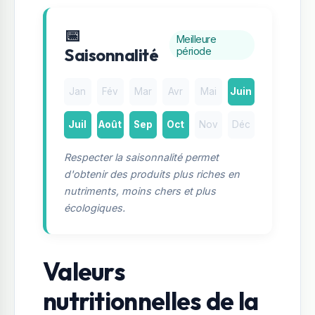
📅
Meilleure
Saisonnalité
période
Jan
Fév
Mar
Avr
Mai
Juin
Juil
Août
Sep
Oct
Nov
Déc
Respecter la saisonnalité permet
d'obtenir des produits plus riches en
nutriments, moins chers et plus
écologiques.
Valeurs
nutritionnelles de la