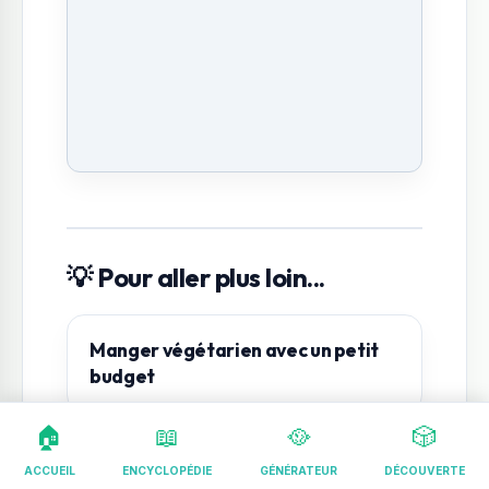
💡 Pour aller plus loin...
Manger végétarien avec un petit
budget
🏠
📖
🥘
🎲
ACCUEIL
ENCYCLOPÉDIE
GÉNÉRATEUR
DÉCOUVERTE
Éviter les carences (B12, Fer, Zinc)