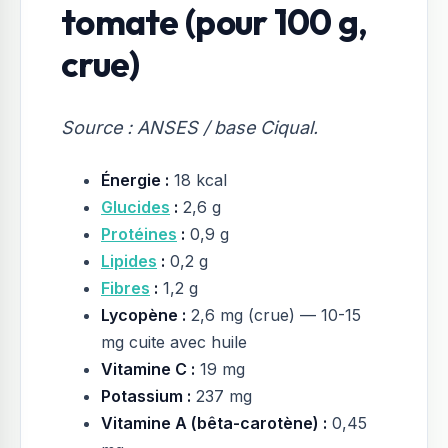
tomate (pour 100 g,
crue)
Source : ANSES / base Ciqual.
Énergie :
18 kcal
Glucides
:
2,6 g
Protéines
:
0,9 g
Lipides
:
0,2 g
Fibres
:
1,2 g
Lycopène :
2,6 mg (crue) — 10-15
mg cuite avec huile
Vitamine C :
19 mg
Potassium :
237 mg
Vitamine A (bêta-carotène) :
0,45