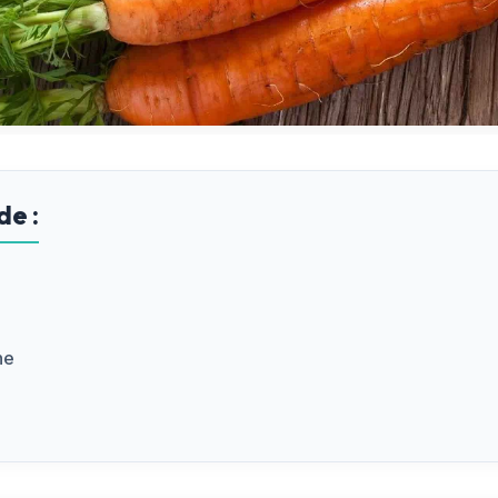
de :
ne