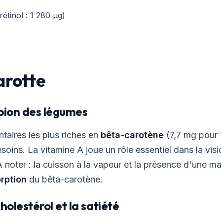
étinol : 1 280 µg)
carotte
mpion des légumes
ntaires les plus riches en
bêta-carotène
(7,7 mg pour 
soins. La vitamine A joue un rôle essentiel dans la vi
 noter : la cuisson à la vapeur et la présence d'une mat
orption
du bêta-carotène.
cholestérol et la satiété