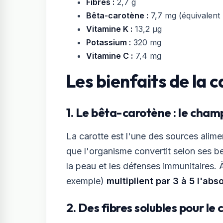
Fibres :
2,7 g
Bêta-carotène :
7,7 mg (équivalent r
Vitamine K :
13,2 µg
Potassium :
320 mg
Vitamine C :
7,4 mg
Les bienfaits de la 
1. Le bêta-carotène : le cha
La carotte est l'une des sources alime
que l'organisme convertit selon ses be
la peau et les défenses immunitaires. À
exemple)
multiplient par 3 à 5 l'abs
2. Des fibres solubles pour le 