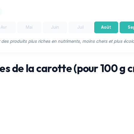
Avr
Mai
Juin
Juil
Août
Se
r des produits plus riches en nutriments, moins chers et plus écol
es de la carotte (pour 100 g c