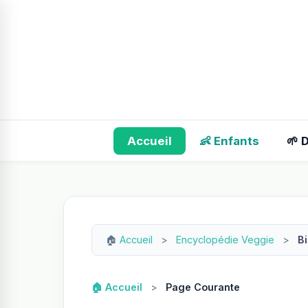
Accueil
👶 Enfants
🌱 
🏠
Accueil
>
Encyclopédie Veggie
>
Bi
🏠 Accueil
>
Page Courante