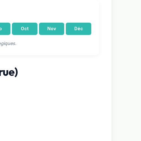
p
Oct
Nov
Déc
ogiques.
rue)