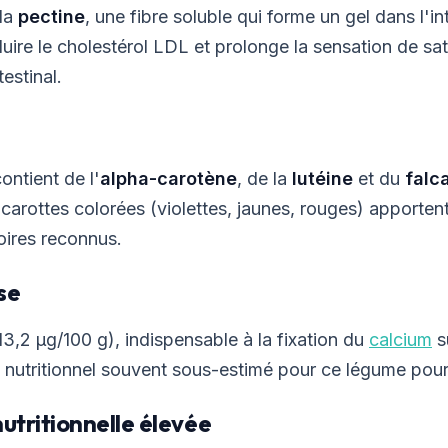
 la
pectine
, une fibre soluble qui forme un gel dans l'in
uire le cholestérol LDL et prolonge la sensation de sat
testinal.
ontient de l'
alpha-carotène
, de la
lutéine
et du
falca
 carottes colorées (violettes, jaunes, rouges) apporten
oires reconnus.
se
13,2 µg/100 g), indispensable à la fixation du
calcium
su
 nutritionnel souvent sous-estimé pour ce légume pourt
nutritionnelle élevée