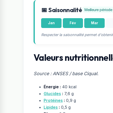
📅 Saisonnalité
Meilleure période
Jan
Fév
Mar
Respecter la saisonnalité permet d'obteni
Valeurs nutritionnell
Source : ANSES / base Ciqual.
Énergie :
40 kcal
Glucides
:
7,6 g
Protéines
:
0,9 g
Lipides
:
0,5 g