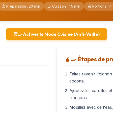
⏱️ Préparation : 20 min
🍳 Cuisson : 45 min
🥣 Portions : 4
🧑‍🍳 Activer le Mode Cuisine (Anti-Veille)
🧉‍🍳 Étapes de p
Faites revenir l'oigno
cocotte.
Ajoutez les carottes e
tronçons.
Mouillez avec de l'eau,