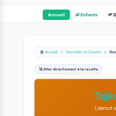
Accueil
👶 Enfants
🌱 
🏠
Accueil
>
Recettes et Cuisine
>
Rec
🚀 Aller directement à la recette
Taji
L'abricot 