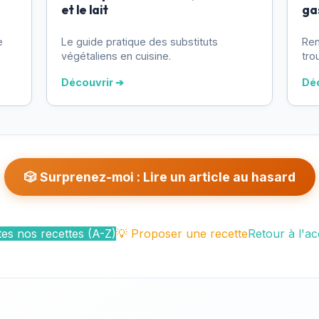
et le lait
ga
e
Le guide pratique des substituts
Ren
végétaliens en cuisine.
tro
Découvrir ➔
Dé
🎲 Surprenez-moi : Lire un article au hasard
es nos recettes (A-Z)
💡 Proposer une recette
Retour à l'ac