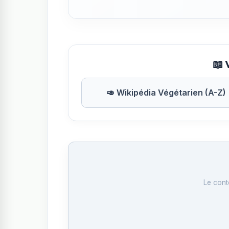
📖 
🥑 Wikipédia Végétarien (A-Z)
Le cont