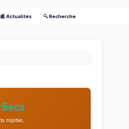
📰 Actualités
🔍 Recherche
 Secs
ts mijotés.