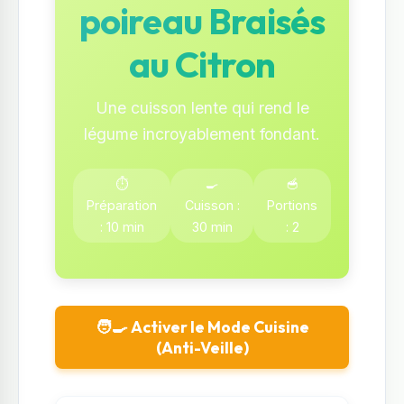
poireau Braisés
au Citron
Une cuisson lente qui rend le
légume incroyablement fondant.
⏱️
🍳
🥣
Préparation
Cuisson :
Portions
: 10 min
30 min
: 2
🧑‍🍳 Activer le Mode Cuisine
(Anti-Veille)