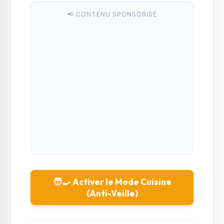
📢 CONTENU SPONSORISÉ
🧑‍🍳 Activer le Mode Cuisine
(Anti-Veille)