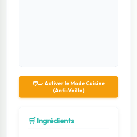
🧑‍🍳 Activer le Mode Cuisine
(Anti-Veille)
🛒 Ingrédients