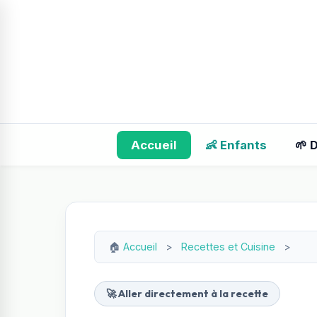
Accueil
👶 Enfants
🌱 
🏠
Accueil
>
Recettes et Cuisine
>
🚀 Aller directement à la recette