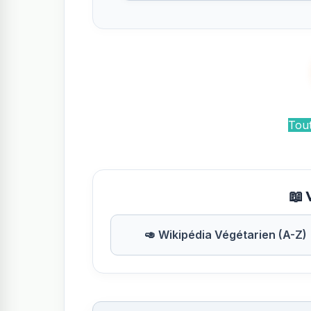
Tout
📖 
🥑 Wikipédia Végétarien (A-Z)