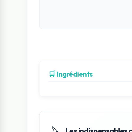
🛒 Ingrédients
🔪
Les indispensables 