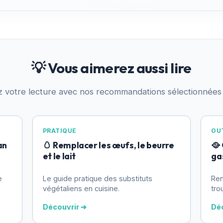
💡 Vous aimerez aussi lire
z votre lecture avec nos recommandations sélectionnées
PRATIQUE
OUT
an
🥚 Remplacer les œufs, le beurre
🥘
et le lait
ga
e
Le guide pratique des substituts
Ren
végétaliens en cuisine.
tro
Découvrir ➔
Dé