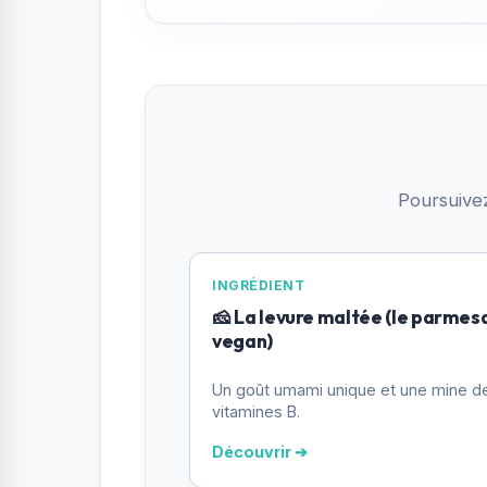
Poursuive
INGRÉDIENT
🧀 La levure maltée (le parmes
vegan)
Un goût umami unique et une mine d
vitamines B.
Découvrir ➔