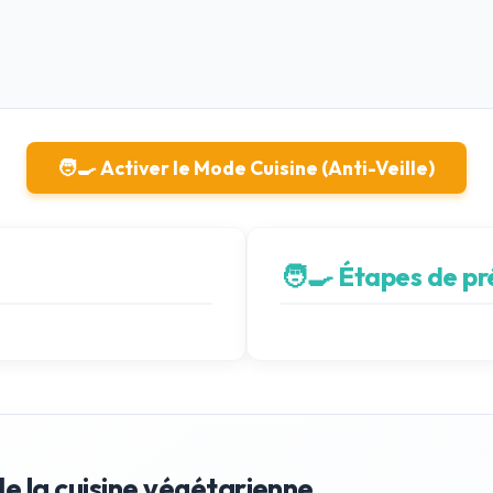
🧑‍🍳 Activer le Mode Cuisine (Anti-Veille)
🧑‍🍳 Étapes de p
de la cuisine végétarienne