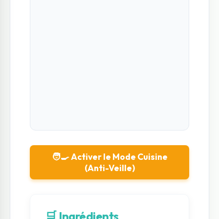
🧑‍🍳 Activer le Mode Cuisine
(Anti-Veille)
🛒 Ingrédients