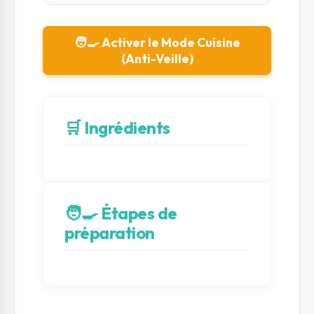
🧑‍🍳 Activer le Mode Cuisine
(Anti-Veille)
🛒 Ingrédients
🧑‍🍳 Étapes de
préparation