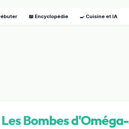
Débuter
📖 Encyclopédie
🍳 Cuisine et IA
 : Les Bombes d'Oméga-