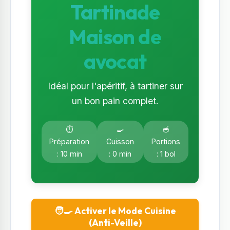
Tartinade
Maison de
avocat
Idéal pour l'apéritif, à tartiner sur
un bon pain complet.
⏱️
🍳
🥣
Préparation
Cuisson
Portions
: 10 min
: 0 min
: 1 bol
🧑‍🍳 Activer le Mode Cuisine
(Anti-Veille)