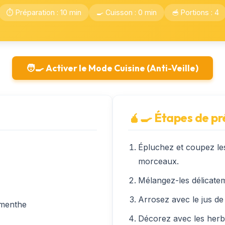
⏱️ Préparation : 10 min
🍳 Cuisson : 0 min
🥣 Portions : 4
🧑‍🍳 Activer le Mode Cuisine (Anti-Veille)
🧉‍🍳 Étapes de p
Épluchez et coupez le
morceaux.
Mélangez-les délicatem
Arrosez avec le jus de 
 menthe
Décorez avec les herbe