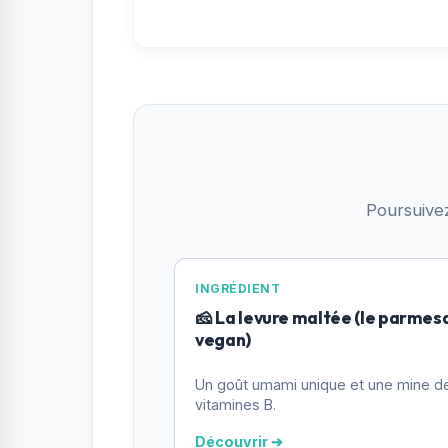
Poursuive
INGRÉDIENT
🧀 La levure maltée (le parmes
vegan)
Un goût umami unique et une mine d
vitamines B.
Découvrir ➔