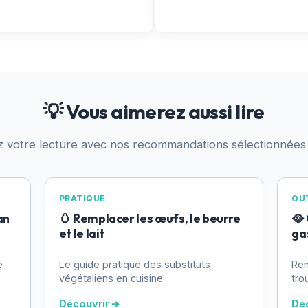
💡 Vous aimerez aussi lire
z votre lecture avec nos recommandations sélectionnées
PRATIQUE
OUT
an
🥚 Remplacer les œufs, le beurre
🥘
et le lait
ga
e
Le guide pratique des substituts
Ren
végétaliens en cuisine.
tro
Découvrir ➔
Dé