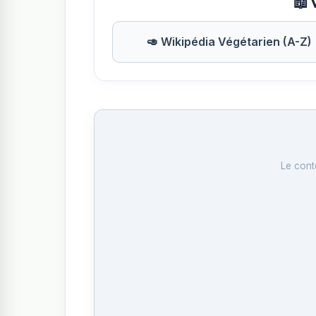
📖 
🥑 Wikipédia Végétarien (A-Z)
Le cont