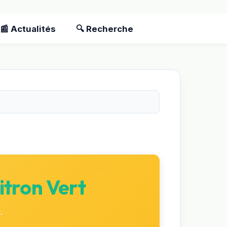
📰 Actualités
🔍 Recherche
itron Vert
.