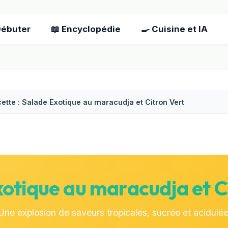
Débuter
📖 Encyclopédie
🍳 Cuisine et IA
ette : Salade Exotique au maracudja et Citron Vert
otique au maracudja et C
Une explosion de saveurs tropicales, sucrée et acidulée