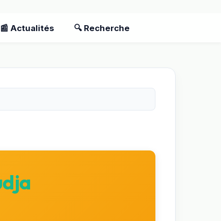
📰 Actualités
🔍 Recherche
udja