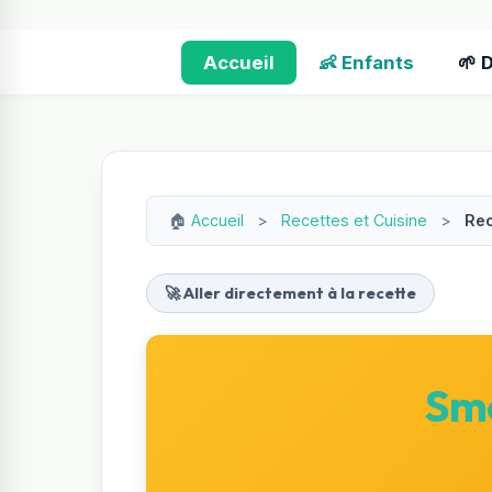
Accueil
👶 Enfants
🌱 
🏠
Accueil
>
Recettes et Cuisine
>
Rec
🚀 Aller directement à la recette
Smo