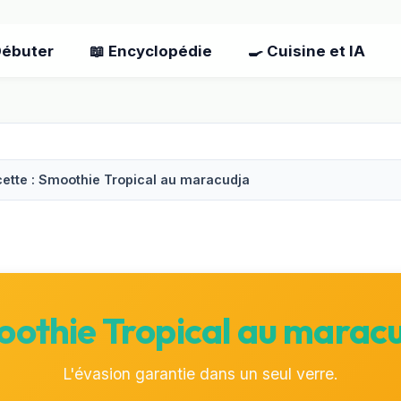
Débuter
📖 Encyclopédie
🍳 Cuisine et IA
ette : Smoothie Tropical au maracudja
othie Tropical au marac
L'évasion garantie dans un seul verre.