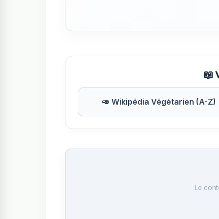
📖 
🥑 Wikipédia Végétarien (A-Z)
Le cont