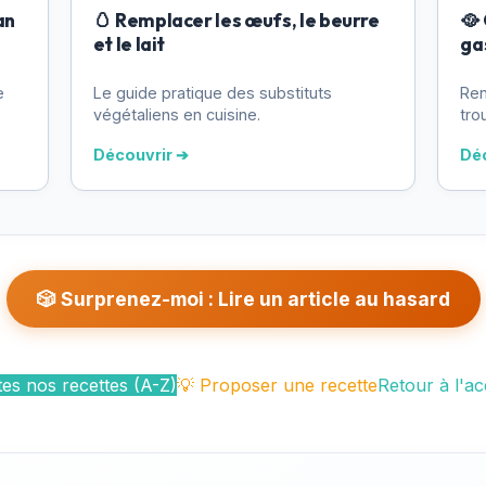
an
🥚 Remplacer les œufs, le beurre
🥘
et le lait
ga
e
Le guide pratique des substituts
Ren
végétaliens en cuisine.
tro
Découvrir ➔
Dé
🎲 Surprenez-moi : Lire un article au hasard
es nos recettes (A-Z)
💡 Proposer une recette
Retour à l'ac