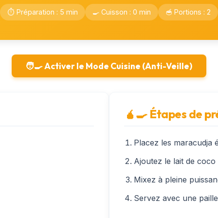
⏱️ Préparation : 5 min
🍳 Cuisson : 0 min
🥣 Portions : 2
🧑‍🍳 Activer le Mode Cuisine (Anti-Veille)
🧉‍🍳 Étapes de p
Placez les maracudja é
Ajoutez le lait de coco 
Mixez à pleine puissa
Servez avec une paille