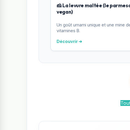
🧀 La levure maltée (le parmes
vegan)
Un goût umami unique et une mine d
vitamines B.
Découvrir ➔
Tout