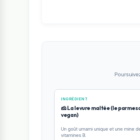
Poursuive
INGRÉDIENT
🧀 La levure maltée (le parmes
vegan)
Un goût umami unique et une mine d
vitamines B.