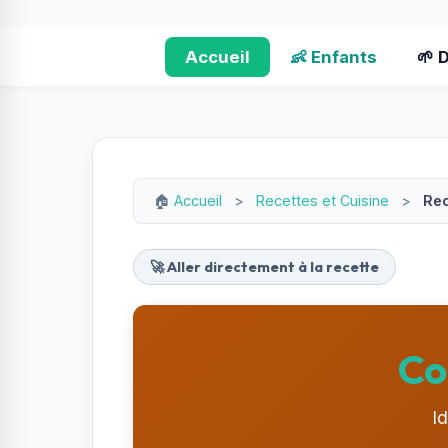
Accueil
👶 Enfants
🌱 
🏠
Accueil
>
Recettes et Cuisine
>
Rec
🚀 Aller directement à la recette
Co
I