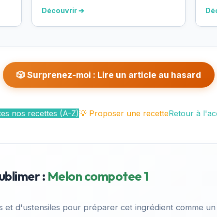
Découvrir ➔
Dé
🎲 Surprenez-moi : Lire un article au hasard
es nos recettes (A-Z)
💡 Proposer une recette
Retour à l'ac
ublimer :
Melon compotee 1
es et d'ustensiles pour préparer cet ingrédient comme un