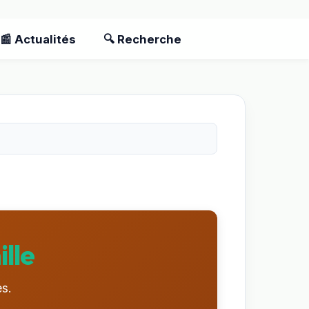
📰 Actualités
🔍 Recherche
lle
s.