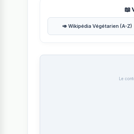
📖 
🥑 Wikipédia Végétarien (A-Z)
Le cont