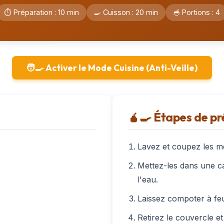
⏱️ Préparation : 10 min
🍳 Cuisson : 20 min
🥣 Portions : 4
🧑‍🍳 Activer le Mode Cuisine (Anti-Veille)
🧉‍🍳 Étapes de p
Lavez et coupez les 
Mettez-les dans une cas
l'eau.
Laissez compoter à fe
Retirez le couvercle et