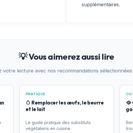
supplémentaires.
💡 Vous aimerez aussi lire
z votre lecture avec nos recommandations sélectionnées
PRATIQUE
OUT
an
🥚 Remplacer les œufs, le beurre
🥘
et le lait
ga
e
Le guide pratique des substituts
Ren
végétaliens en cuisine.
tro