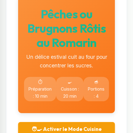
Pêches ou
Brugnons Rôtis
au Romarin
Un délice estival cuit au four pour
concentrer les sucres.
⏱️
🍳
🥣
Préparation
Cuisson :
Portions
: 10 min
20 min
: 4
🧑‍🍳 Activer le Mode Cuisine