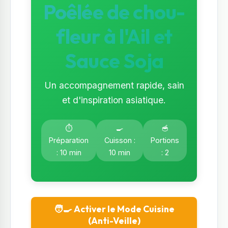
Poêlée de chou-
fleur à l'Ail et
Sauce Soja
Un accompagnement rapide, sain
et d'inspiration asiatique.
⏱️
🍳
🥣
Préparation
Cuisson :
Portions
: 10 min
10 min
: 2
🧑‍🍳 Activer le Mode Cuisine
(Anti-Veille)