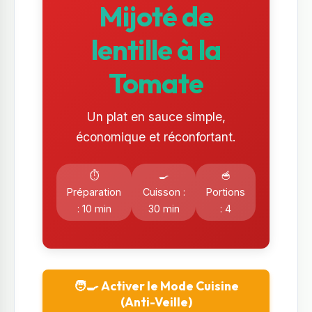
Mijoté de
lentille à la
Tomate
Un plat en sauce simple,
économique et réconfortant.
⏱️
🍳
🥣
Préparation
Cuisson :
Portions
: 10 min
30 min
: 4
🧑‍🍳 Activer le Mode Cuisine
(Anti-Veille)