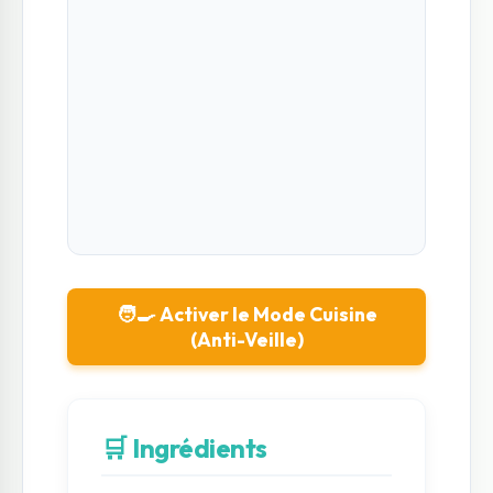
🧑‍🍳 Activer le Mode Cuisine
(Anti-Veille)
🛒 Ingrédients