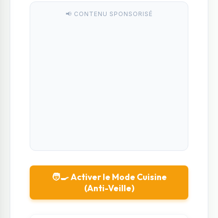
📢 CONTENU SPONSORISÉ
🧑‍🍳 Activer le Mode Cuisine
(Anti-Veille)