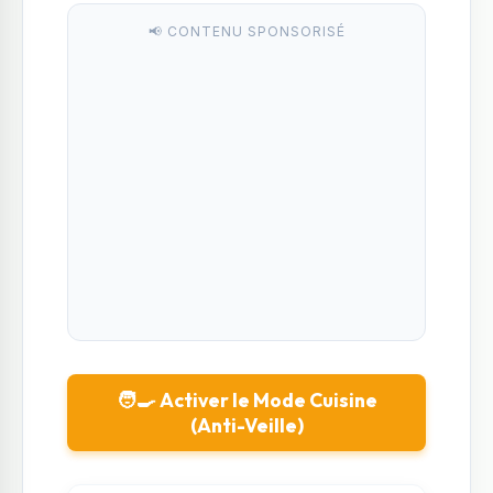
📢 CONTENU SPONSORISÉ
🧑‍🍳 Activer le Mode Cuisine
(Anti-Veille)