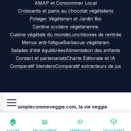
AMAP et Consommer Local
Croissants et pains au chocolat végétaliens
Potager Végétarien et Jardin Bio
Cantine scolaire végétarienne
Cuisine végétale du monde
Lunchboxes de rentrée
Menus anti-fatigue
Barbecue végétarien
Salades d'été équilibrées
Alimentation des enfants
Contact et partenariats
Charte Éditoriale et IA
Comparatif blenders
Comparatif extracteurs de jus
simplecommeveggie.com, la vie veggie
🏠
📖
🥘
🎲
ACCUEIL
ENCYCLOPÉDIE
GÉNÉRATEUR
DÉCOUVERTE