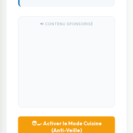
📢 CONTENU SPONSORISÉ
🧑‍🍳 Activer le Mode Cuisine
(Anti-Veille)