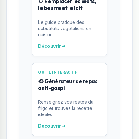
🥚 Remplacer les œufs,
le beurre et le lait
Le guide pratique des
substituts végétaliens en
cuisine.
Découvrir ➔
OUTIL INTERACTIF
🥘 Générateur de repas
anti-gaspi
Renseignez vos restes du
frigo et trouvez la recette
idéale.
Découvrir ➔