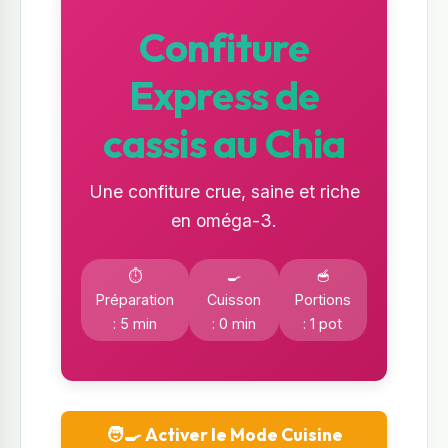
Confiture
Express de
cassis au Chia
Une confiture crue, saine et riche
en oméga-3.
⏱️
🍳
🥣
Préparation
Cuisson
Portions
: 5 min
: 0 min
: 1 pot
🧑‍🍳 Activer le Mode Cuisine