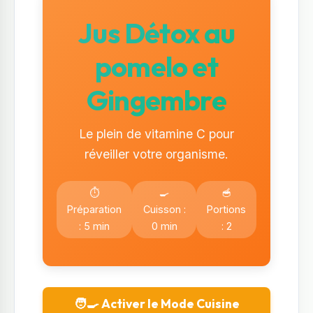
Jus Détox au
pomelo et
Gingembre
Le plein de vitamine C pour
réveiller votre organisme.
⏱️
🍳
🥣
Préparation
Cuisson :
Portions
: 5 min
0 min
: 2
🧑‍🍳 Activer le Mode Cuisine