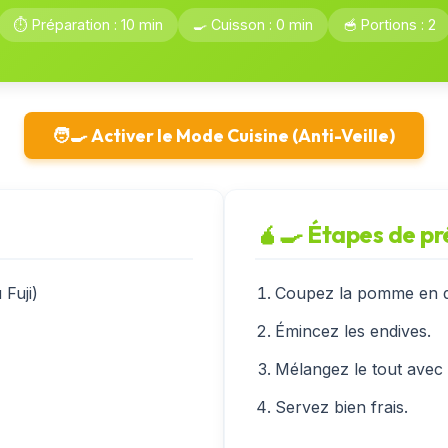
⏱️ Préparation : 10 min
🍳 Cuisson : 0 min
🥣 Portions : 2
🧑‍🍳 Activer le Mode Cuisine (Anti-Veille)
🧉‍🍳 Étapes de p
Fuji)
Coupez la pomme en dé
Émincez les endives.
Mélangez le tout avec l
Servez bien frais.