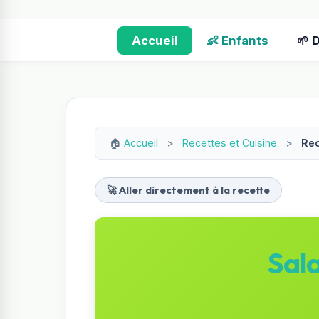
Accueil
👶 Enfants
🌱 
🏠
Accueil
>
Recettes et Cuisine
>
Rec
🚀 Aller directement à la recette
Sal