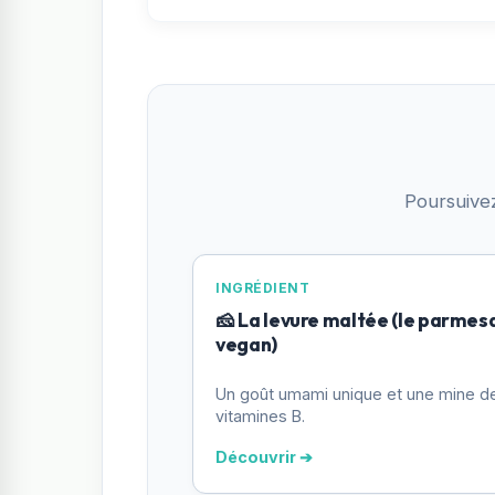
Poursuive
INGRÉDIENT
🧀 La levure maltée (le parmes
vegan)
Un goût umami unique et une mine d
vitamines B.
Découvrir ➔