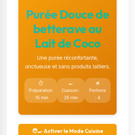
Purée Douce de
betterave au
Lait de Coco
Une purée réconfortante,
onctueuse et sans produits laitiers.
⏱️
🍳
🥣
Préparation
Cuisson :
Portions
: 15 min
25 min
: 4
🧑‍🍳 Activer le Mode Cuisine