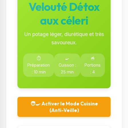
Velouté Détox
aux céleri
Un potage léger, diurétique et très
savoureux.
⏱️
🍳
🥣
Préparation
Cuisson :
Portions
: 10 min
25 min
: 4
🧑‍🍳 Activer le Mode Cuisine
(Anti-Veille)