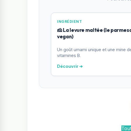
INGRÉDIENT
🧀 La levure maltée (le parmes
vegan)
Un goût umami unique et une mine d
vitamines B.
Découvrir ➔
Tout