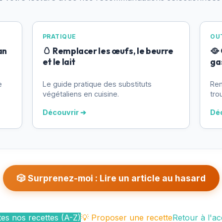
PRATIQUE
OUT
an
🥚 Remplacer les œufs, le beurre
🥘
et le lait
ga
e
Le guide pratique des substituts
Ren
végétaliens en cuisine.
tro
Découvrir ➔
Dé
🎲 Surprenez-moi : Lire un article au hasard
es nos recettes (A-Z)
💡 Proposer une recette
Retour à l'ac