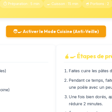
⏱️ Préparation : 5 min
🍳 Cuisson : 15 min
🥣 Portions : 2
🧑‍🍳 Activer le Mode Cuisine (Anti-Veille)
🧉‍🍳 Étapes de p
les)
Faites cuire les pâtes
Pendant ce temps, fait
une poêle avec un peu 
voine)
Une fois bien dorés, aj
réduire 2 minutes.