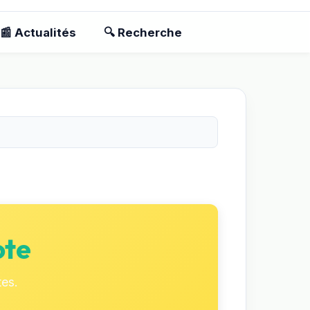
📰 Actualités
🔍 Recherche
ote
tes.