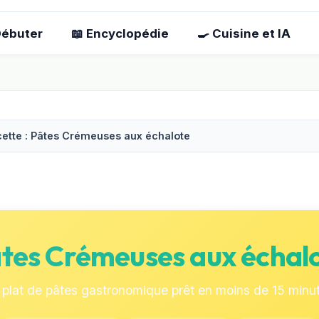
Débuter
📖 Encyclopédie
🍳 Cuisine et IA
ette : Pâtes Crémeuses aux échalote
tes Crémeuses aux échal
plat de pâtes gastronomique prêt en moins de 15 minu