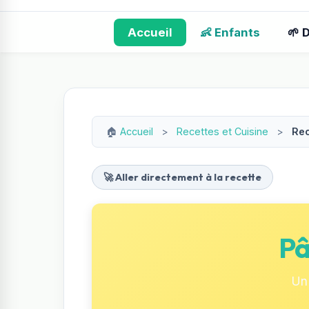
Accueil
👶 Enfants
🌱 
🏠
Accueil
>
Recettes et Cuisine
>
Rec
🚀 Aller directement à la recette
Pâ
Un 