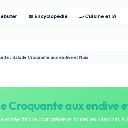
Débuter
📖 Encyclopédie
🍳 Cuisine et IA
ette : Salade Croquante aux endive et Noix
e Croquante aux endive e
e entrée fraîche pour préserver toutes les vitamines à c