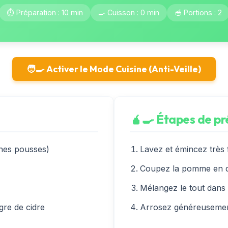
⏱️ Préparation : 10 min
🍳 Cuisson : 0 min
🥣 Portions : 2
🧑‍🍳 Activer le Mode Cuisine (Anti-Veille)
🧉‍🍳 Étapes de p
unes pousses)
Lavez et émincez très 
Coupez la pomme en dé
Mélangez le tout dans 
igre de cidre
Arrosez généreusement 