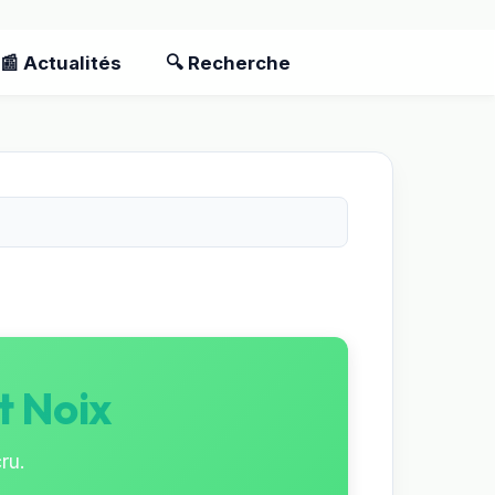
📰 Actualités
🔍 Recherche
t Noix
ru.