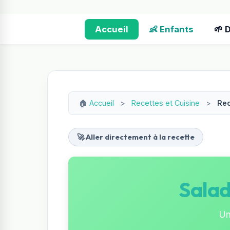
Accueil
👶 Enfants
🌱 
🏠
Accueil
>
Recettes et Cuisine
>
Rec
🚀 Aller directement à la recette
Salad
Un