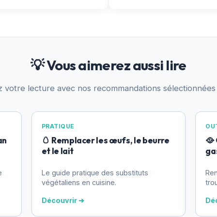
💡 Vous aimerez aussi lire
z votre lecture avec nos recommandations sélectionnées
PRATIQUE
OUT
an
🥚 Remplacer les œufs, le beurre
🥘
et le lait
ga
e
Le guide pratique des substituts
Ren
végétaliens en cuisine.
tro
Découvrir ➔
Dé