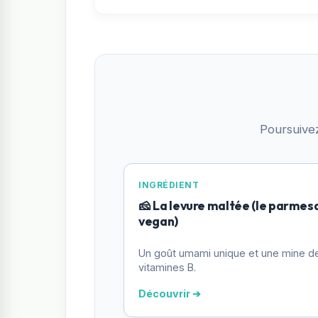
Poursuive
INGRÉDIENT
🧀 La levure maltée (le parmes
vegan)
Un goût umami unique et une mine d
vitamines B.
Découvrir ➔