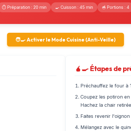
⏱️ Préparation : 20 min
🍳 Cuisson : 45 min
🥣 Portions : 4
🧑‍🍳 Activer le Mode Cuisine (Anti-Veille)
🧉‍🍳 Étapes de p
Préchauffez le four à 
Coupez les potiron en 
Hachez la chair retirée
Faites revenir l'oignon
Mélangez avec le quino