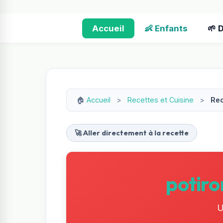
Accueil
👶 Enfants
🌱 
🏠
Accueil
>
Recettes et Cuisine
>
Rec
🚀 Aller directement à la recette
potiro
U