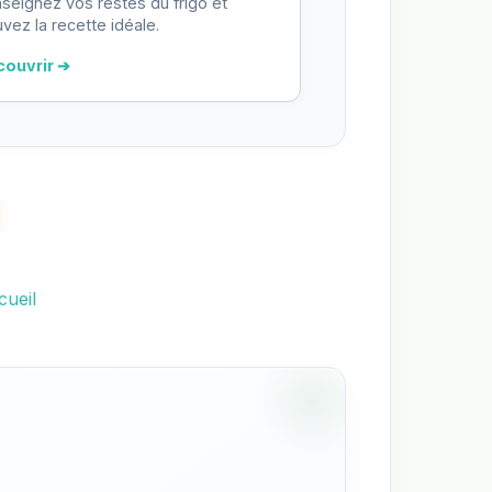
seignez vos restes du frigo et
uvez la recette idéale.
couvrir ➔
cueil