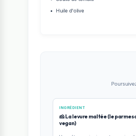
Huile d'olive
Poursuive
INGRÉDIENT
🧀 La levure maltée (le parmes
vegan)