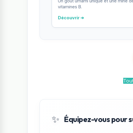
Un goût umami unique et une mine d
vitamines B.
Découvrir ➔
Tout
✨
Équipez-vous pour s