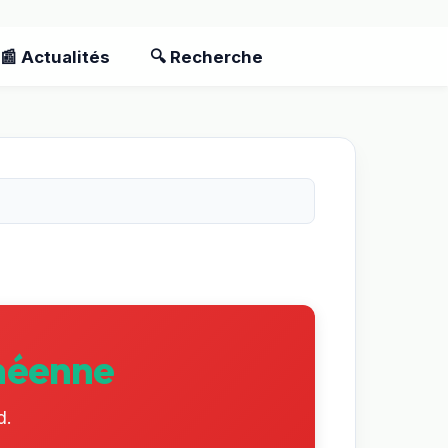
📰 Actualités
🔍 Recherche
anéenne
d.