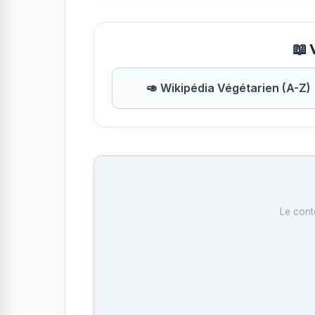
📖 
🥑 Wikipédia Végétarien (A-Z)
Le cont