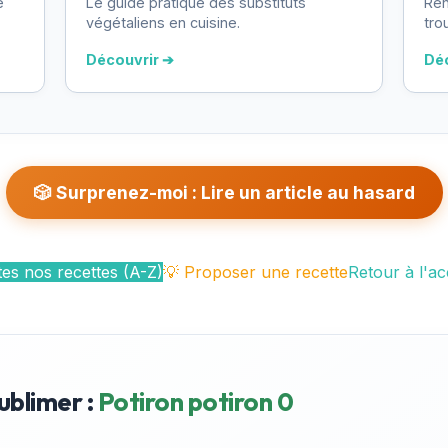
e
Le guide pratique des substituts
Ren
végétaliens en cuisine.
tro
Découvrir ➔
Dé
🎲 Surprenez-moi : Lire un article au hasard
es nos recettes (A-Z)
💡 Proposer une recette
Retour à l'ac
ublimer :
Potiron potiron 0