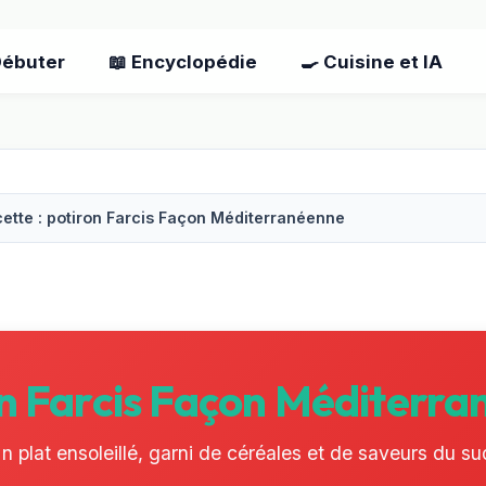
Débuter
📖 Encyclopédie
🍳 Cuisine et IA
ette : potiron Farcis Façon Méditerranéenne
n Farcis Façon Méditerr
n plat ensoleillé, garni de céréales et de saveurs du su