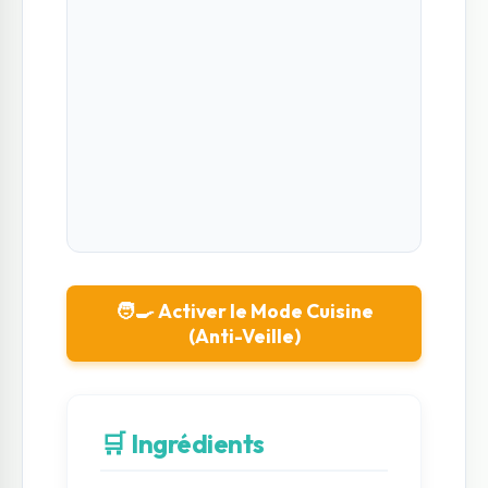
🧑‍🍳 Activer le Mode Cuisine
(Anti-Veille)
🛒 Ingrédients