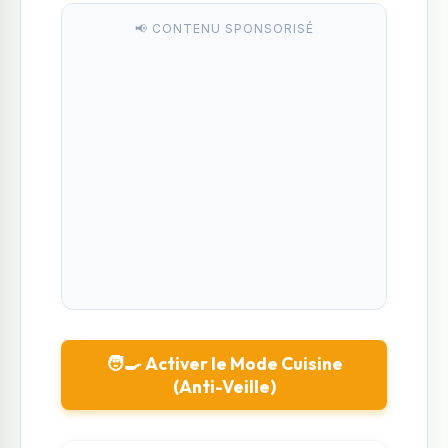
📢 CONTENU SPONSORISÉ
🧑‍🍳 Activer le Mode Cuisine
(Anti-Veille)