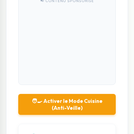
📢 CONTENU SPONSORISÉ
🧑‍🍳 Activer le Mode Cuisine
(Anti-Veille)