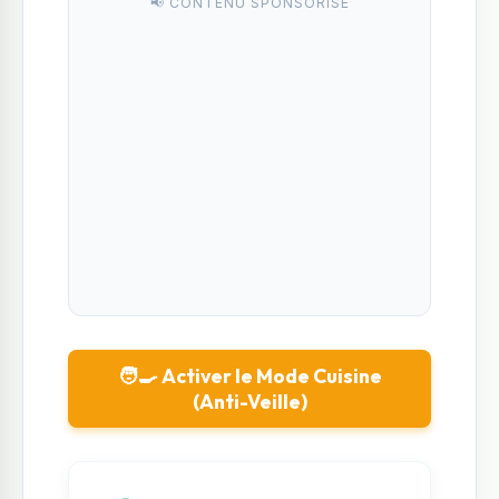
📢 CONTENU SPONSORISÉ
🧑‍🍳 Activer le Mode Cuisine
(Anti-Veille)