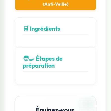
(Anti-Veille)
🛒 Ingrédients
🧑‍🍳 Étapes de
préparation
Équipez-vous