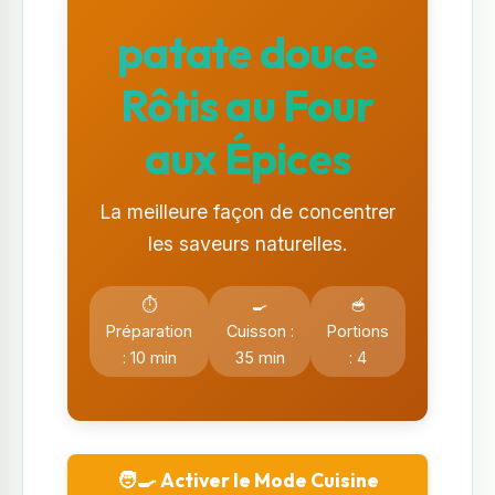
patate douce
Rôtis au Four
aux Épices
La meilleure façon de concentrer
les saveurs naturelles.
⏱️
🍳
🥣
Préparation
Cuisson :
Portions
: 10 min
35 min
: 4
🧑‍🍳 Activer le Mode Cuisine