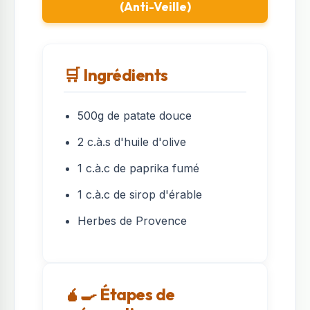
(Anti-Veille)
🛒 Ingrédients
500g de patate douce
2 c.à.s d'huile d'olive
1 c.à.c de paprika fumé
1 c.à.c de sirop d'érable
Herbes de Provence
🧉‍🍳 Étapes de