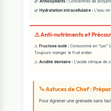
🌿
Antioxydants
:
Concentrés de polyphéno
🌿
Hydratation intracellulaire :
L'eau str
⚠️ Anti-nutriments et Précau
⚠️
Fructose isolé :
Consommé en "jus" (san
Toujours manger le fruit entier.
⚠️
Acidité dentaire :
L'acide citrique de 
🔪 Astuces de Chef : Prépara
Pour égrener une grenade sans tach