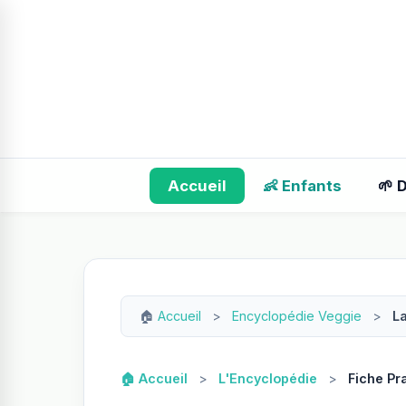
Accueil
👶 Enfants
🌱 
🏠
Accueil
>
Encyclopédie Veggie
>
La
🏠 Accueil
>
L'Encyclopédie
>
Fiche Pr