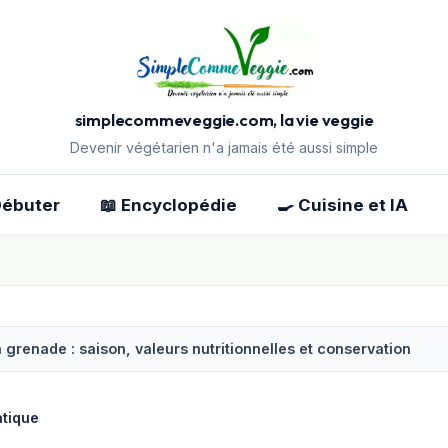
simplecommeveggie.com, la vie veggie
Devenir végétarien n'a jamais été aussi simple
Débuter
📖 Encyclopédie
🍳 Cuisine et IA
 grenade : saison, valeurs nutritionnelles et conservation
atique