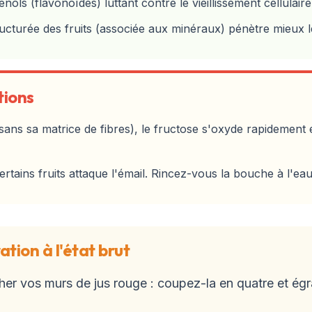
ls (flavonoïdes) luttant contre le vieillissement cellulaire
ucturée des fruits (associée aux minéraux) pénètre mieux l
tions
s sa matrice de fibres), le fructose s'oxyde rapidement et
certains fruits attaque l'émail. Rincez-vous la bouche à l'e
tion à l'état brut
er vos murs de jus rouge : coupez-la en quatre et égr